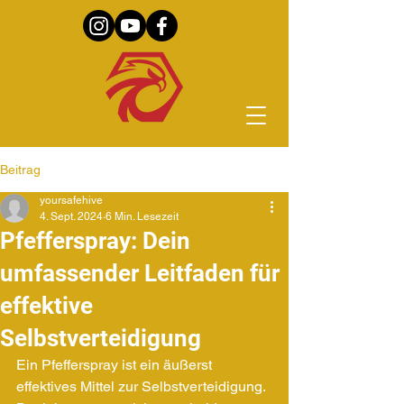
Beitrag
yoursafehive
4. Sept. 2024
6 Min. Lesezeit
Pfefferspray: Dein
umfassender Leitfaden für
effektive
Selbstverteidigung
Ein Pfefferspray ist ein äußerst 
effektives Mittel zur Selbstverteidigung. 