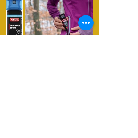
Fazit
Pfefferspray ist ein äußerst wirksames 
Verteidigungsmittel, wenn es richtig 
eingesetzt wird. Wer sich für den Kauf 
entscheidet, sollte sich jedoch genau 
über die richtige Anwendung, mögliche 
Risiken und die rechtlichen 
Bestimmungen informieren. Wenn du 
dich sicherer fühlen möchtest, könnte 