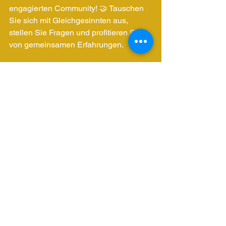
engagierten Community! 🤝 Tauschen 
Sie sich mit Gleichgesinnten aus, 
stellen Sie Fragen und profitieren Sie 
von gemeinsamen Erfahrungen.
👉 
Treten Sie unserer Community 
bei:
🔗 
https://discord.gg/AWRgETzEVu
👉 
Abonnieren Sie unsere 
Blogartikel:
🔗 
https://www.yoursafehive.com/blank-5
Verpassen Sie keine wichtigen 
Informationen und Diskussionen mehr! 
💡
Bleiben Sie wachsam und passen Sie 
gut auf sich auf!
 👀✨