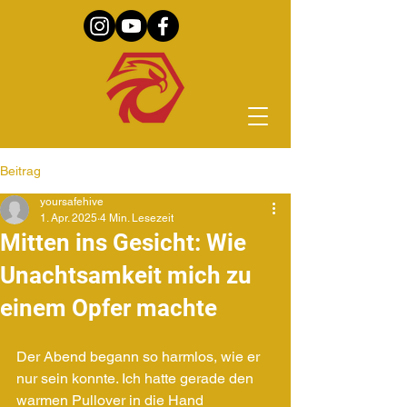
Beitrag
yoursafehive
1. Apr. 2025
4 Min. Lesezeit
Mitten ins Gesicht: Wie
Unachtsamkeit mich zu
einem Opfer machte
Der Abend begann so harmlos, wie er 
nur sein konnte. Ich hatte gerade den 
warmen Pullover in die Hand 