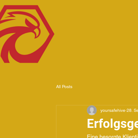
All Posts
yoursafehive
28. S
Erfolgsg
Eine besorgte Klient