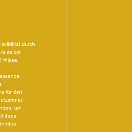
ibilität durch 
a selbst 
rfnisse 
 
passende 
n 
a für den 
lafzimmer, 
enden, um 
d ihres 
timmtes 