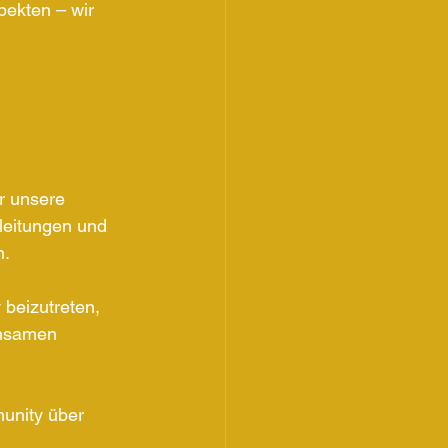
pekten – wir 
r unsere 
nleitungen und 
. 
beizutreten, 
insamen 
unity über 