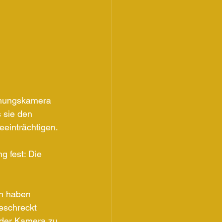
chungskamera 
 sie den 
eeinträchtigen.
g fest: Die 
en haben 
eschreckt 
n der Kamera zu 