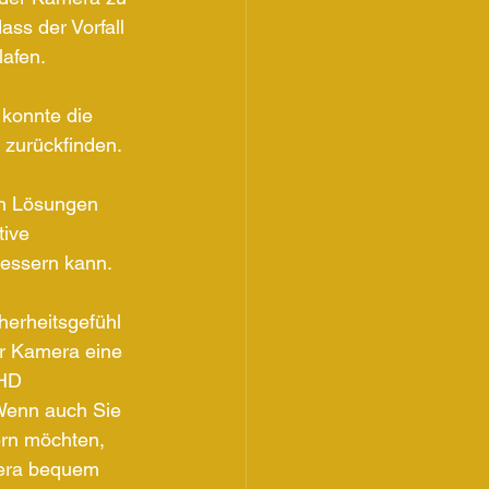
ass der Vorfall 
lafen.
konnte die 
 zurückfinden.
en Lösungen 
ive 
bessern kann.
herheitsgefühl 
er Kamera eine 
 HD 
Wenn auch Sie 
ern möchten, 
mera bequem 