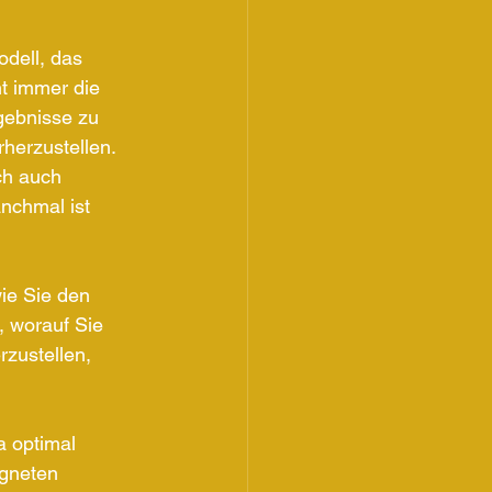
dell, das 
t immer die 
rgebnisse zu 
herzustellen. 
ch auch 
nchmal ist 
ie Sie den 
 worauf Sie 
zustellen, 
a optimal 
igneten 