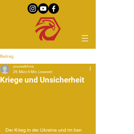
Beitrag
yoursafehive
29. März
4 Min. Lesezeit
Kriege und Unsicherheit
Der Krieg in der Ukraine und im Iran 