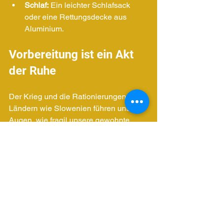
Schlaf:
 Ein leichter Schlafsack 
oder eine Rettungsdecke aus 
Aluminium.
Vorbereitung ist ein Akt 
der Ruhe
Der Krieg und die Rationierungen in 
Ländern wie Slowenien führen uns vor 
Augen, wie fragil unsere gewohnte 
Sicherheit ist. Doch statt in Angst zu 
erstarren, können wir handeln.
Vorbereitung ist kein 
"Verschwörungsthema", es ist 
modernes Risikomanagement. Indem 
Sie Ihren Wagen vollgetankt halten, 
Ihre Dokumente digitalisieren und 
einen Vorrat an Wasser und 