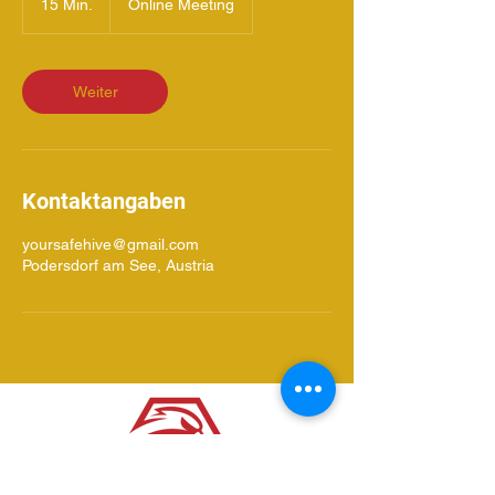
15 Min.
1
Online Meeting
5
M
i
n
Weiter
.
Kontaktangaben
yoursafehive@gmail.com
Podersdorf am See, Austria