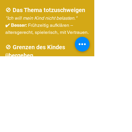
🚫 Das Thema totzuschweigen
"Ich will mein Kind nicht belasten."
✔️ Besser:
 Frühzeitig aufklären – 
altersgerecht, spielerisch, mit Vertrauen.
🚫 Grenzen des Kindes 
übergehen
"Stell dich nicht so an!"
✔️ Besser:
 Jedes Nein respektieren – 
das stärkt das Selbstwertgefühl.
🚫 Mit Angst erziehen
"Wenn du das machst, passiert dir 
etwas Schlimmes!"
✔️ Besser:
 Positive Verstärkung für 
sicheres Verhalten.