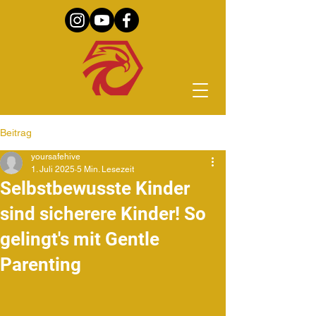
Beitrag
yoursafehive
1. Juli 2025
5 Min. Lesezeit
Selbstbewusste Kinder
sind sicherere Kinder! So
gelingt's mit Gentle
Parenting