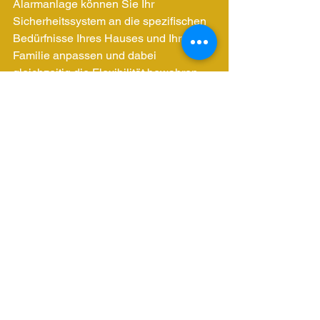
Alarmanlage können Sie Ihr 
Sicherheitssystem an die spezifischen 
Bedürfnisse Ihres Hauses und Ihrer 
Familie anpassen und dabei 
gleichzeitig die Flexibilität bewahren, 
um zukünftige Änderungen 
vorzunehmen.
Affiliate-Link: 
Alarmanlagensystem
Fazit
Es sind oft die kleinen Dinge im Leben, 
die den größten Unterschied machen. 
Dies gilt insbesondere, wenn es um die 
Sicherheit Ihrer Familie geht. Durch die 
Integration von kleinen, aber 
leistungsstarken Geräten in Ihr 
Zuhause können Sie ein zusätzliches 
Maß an Sicherheit und Frieden des 