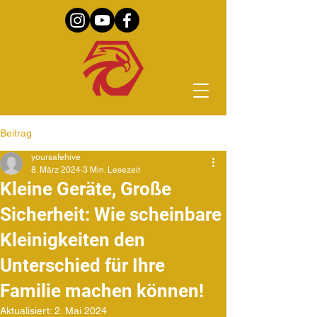
Beitrag
yoursafehive
8. März 2024
3 Min. Lesezeit
Kleine Geräte, Große
Sicherheit: Wie scheinbare
Kleinigkeiten den
Unterschied für Ihre
Familie machen können!
Aktualisiert:
2. Mai 2024