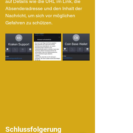
auf Details wie die URL im Link, die 
Absenderadresse und den Inhalt der 
Nachricht, um sich vor möglichen 
Gefahren zu schützen.
Schlussfolgerung