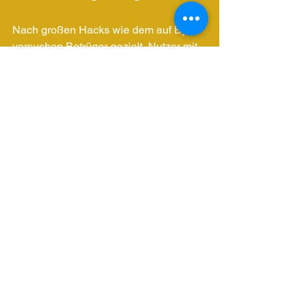
Nach großen Hacks wie dem auf Bybit 
versuchen Betrüger gezielt, Nutzer mit 
Phishing-Mails und Fake-SMS zu 
täuschen. Bleiben Sie wachsam, öffnen 
Sie keine verdächtigen Links und 
prüfen Sie Nachrichten sorgfältig. Nur 
so können Sie sich effektiv vor Betrug 
schützen.
Trotz aller Vorsichtsmaßnahmen kann 
niemand zu 100 Prozent vor Betrug 
geschützt sein. Cyberkriminelle 
entwickeln ständig neue Methoden, um 
ihre Opfer zu täuschen, und auch die 
sichersten Systeme können in 
Ausnahmefällen kompromittiert 
werden. Daher ist es wichtig, immer 