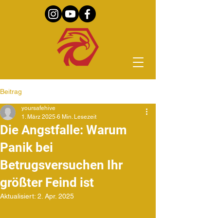
Beitrag
yoursafehive
1. März 2025
6 Min. Lesezeit
Die Angstfalle: Warum
Panik bei
Betrugsversuchen Ihr
größter Feind ist
Aktualisiert:
2. Apr. 2025