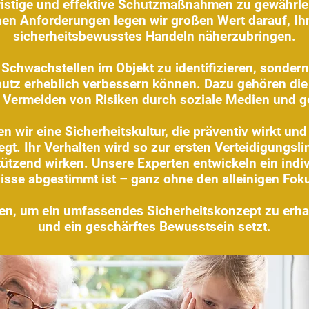
fristige und effektive Schutzmaßnahmen zu gewährle
en Anforderungen legen wir großen Wert darauf, Ihn
sicherheitsbewusstes Handeln näherzubringen.
ur Schwachstellen im Objekt zu identifizieren, sonde
chutz erheblich verbessern können. Dazu gehören di
 Vermeiden von Risiken durch soziale Medien und ge
 wir eine Sicherheitskultur, die präventiv wirkt und
egt. Ihr Verhalten wird so zur ersten Verteidigungsl
zend wirken. Unsere Experten entwickeln ein indiv
nisse abgestimmt ist – ganz ohne den alleinigen Fok
en, um ein umfassendes Sicherheitskonzept zu erhal
und ein geschärftes Bewusstsein setzt.